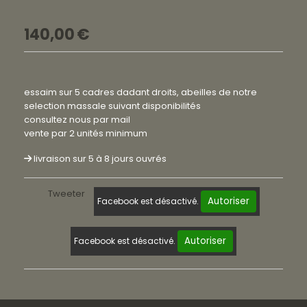
140,00
€
essaim sur 5 cadres dadant droits, abeilles de notre
selection massale suivant disponibilités
consultez nous par mail
vente par 2 unités minimum
livraison sur 5 à 8 jours ouvrés
Tweeter
Autoriser
Facebook est désactivé.
Autoriser
Facebook est désactivé.